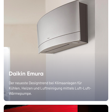
Daikin Emura
Der neueste Designtrend bei Klimaanlagen für
Kühlen, Heizen und Luftreinigung mittels Luft-Luft-
Wärmepumpe.