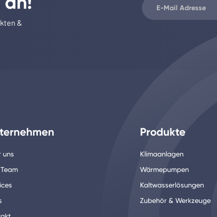
 an!
ukten &
.
ternehmen
Produkte
 uns
Klimaanlagen
 Team
Wärmepumpen
ices
Kaltwasserlösungen
s
Zubehör & Werkzeuge
akt