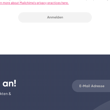
n more about Mailchimp's privacy practices here.
 an!
ukten &
.