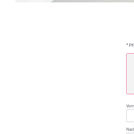
*
Pf
Vor
Nac