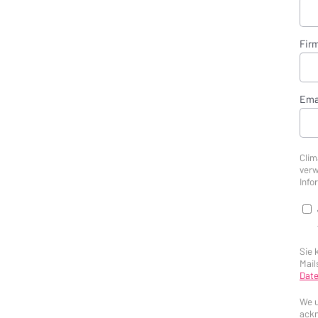
Fir
Ema
Clim
verw
Info
Sie 
Mail
Date
We u
ackn