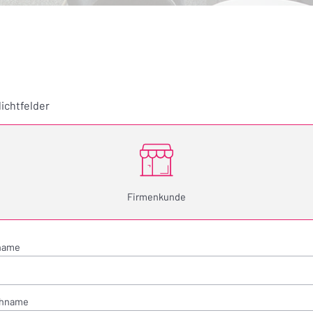
lichtfelder
Firmenkunde
name
hname