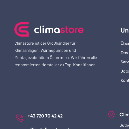
Un
Climastore ist der Großhändler für
Über
Klimaanlagen, Wärmepumpen und
Das
Montagezubehör in Österreich. Wir führen alle
Serv
renommierten Hersteller zu Top-Konditionen.
Job
Kont
Cli
+43 720 70 42 42
Guth