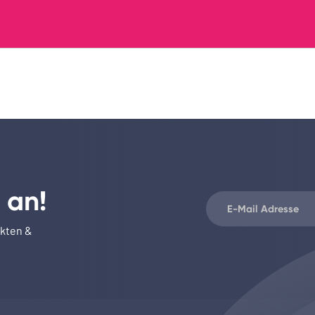
 an!
ukten &
.