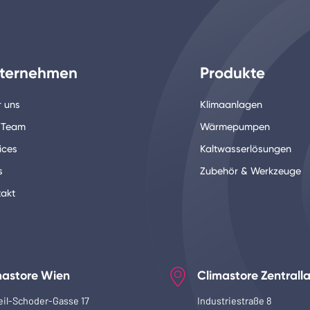
ternehmen
Produkte
 uns
Klimaanlagen
 Team
Wärmepumpen
ices
Kaltwasserlösungen
s
Zubehör & Werkzeuge
akt
mastore Wien
Climastore Zentrall
eil-Schoder-Gasse 17
Industriestraße 8